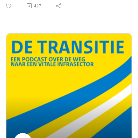
naar een vitale infrasector. ‘Ik zie daadwerkelijk dat de
427
mensen van Rijkswaterstaat en de bouwers de handen
ineenslaan.’