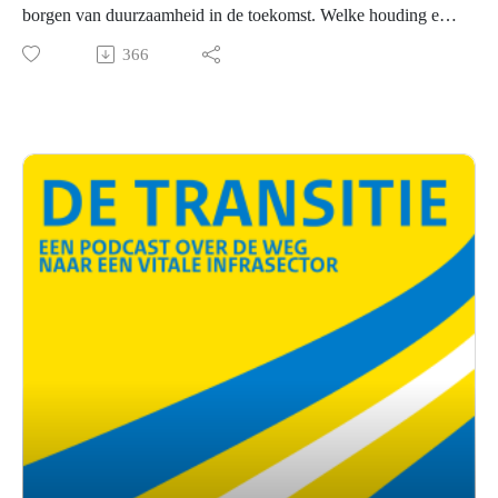
borgen van duurzaamheid in de toekomst. Welke houding en
gedrag is daarvoor nodig? Elisabetta Manunza (hoogleraar
366
Europees en internationaal aanbestedingsrecht) en Bart van
Breukelen (voorzitter van bouw- en infraconcern TBI)
vertellen hierover. Welke obstakels komen organisaties tegen
in de transitie naar een vitale infrasector?