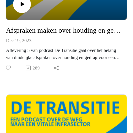
Afspraken maken over houding en gedrag
Dec 19, 2023
Aflevering 5 van podcast De Transitie gaat over het belang
van duidelijke afspraken over houding en gedrag voor een
soepele uitvoering. ‘Verdiep je in elkaar, stel vragen over de
289
opdracht en grijp de kansen die je krijgt om je rol te spelen.
Zo kom je samen tot betere uitvoering.’