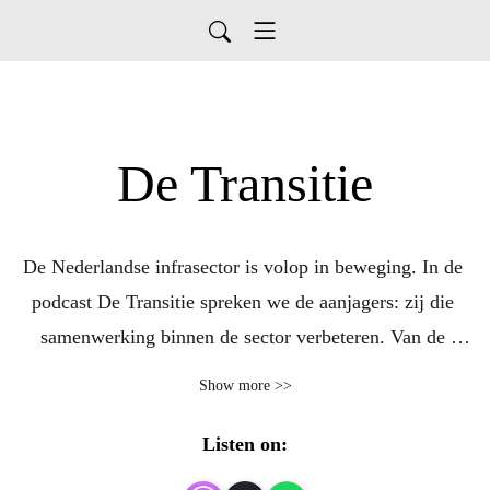
De Transitie
De Nederlandse infrasector is volop in beweging. In de 
podcast De Transitie spreken we de aanjagers: zij die 
samenwerking binnen de sector verbeteren. Van de 
praktijk tot de boardroom. Op weg naar een vitale 
Show more >>
infrasector is een samenwerking tussen Rijkswaterstaat en 
marktpartijen.
Listen on: